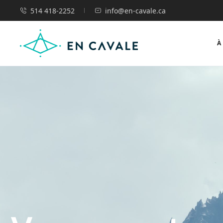
514 418-2252
info@en-cavale.ca
À