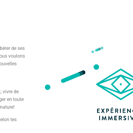
ibérer de ses
nous voulons
nouvelles
, vivre de
ger en toute
 nature!
selon tes