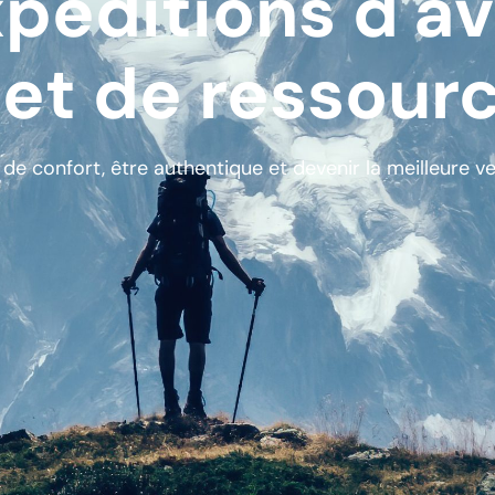
péditions d'av
 et de ressou
 de confort, être authentique et devenir la meilleure 