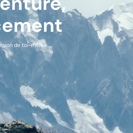
enture,
rcement
version de toi-même