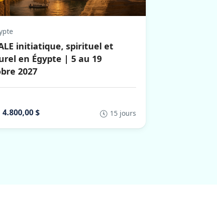
ypte
LE initiatique, spirituel et
urel en Égypte | 5 au 19
obre 2027
4.800,00 $
15 jours