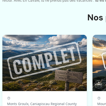
retour. Avec En Cavale, tu ne prends pas des vacances :
tu vis
Nos 
Monts Groulx, Caniapiscau Regional County
Mount